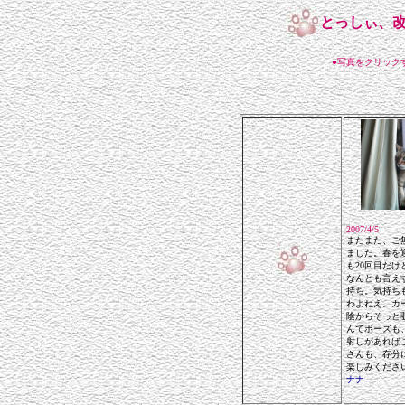
とっしぃ、
●写真をクリック
2007/4/5
またまた、ご
ました。春を
も20回目だけ
なんとも言え
持ち。気持ち
わよねえ。カ
陰からそっと
んてポーズも
射しがあれば
さんも、存分
楽しみくださ
ナナ