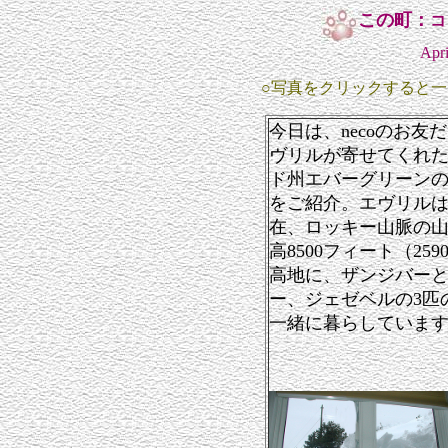
この町：
コ
Apr
○写真をクリックすると
今日は、necoのお友
ヴリルが寄せてくれ
ド州エバーグリーン
をご紹介。エヴリル
在、ロッキー山脈の
高8500フィート（259
高地に、ザンジバー
ー、ジェゼベルの3匹
一緒に暮らしていま