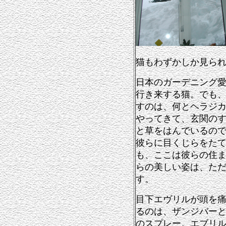
猫もわずかしか見ら
日本のガーデニング
行き来する猫。でも
すのは、何とヘラジ
やってきて、玄関のすぐ
と草をはんでいるの
彼らに目くじらをた
も、ここは彼らの住
らの美しい姿は、た
す。
目下エヴリルが頭を
るのは、ザンジバー
のスプレー。エブリ