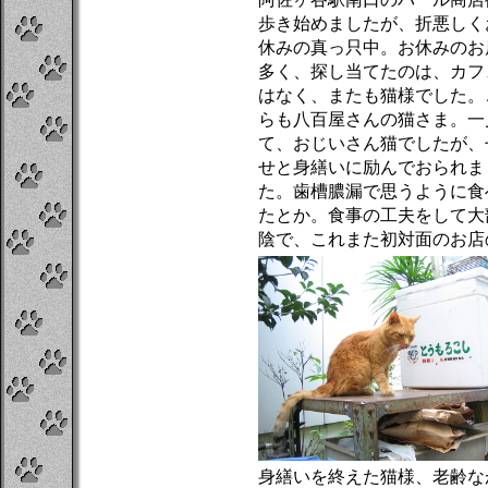
阿佐ヶ谷駅南口のパール商店
歩き始めましたが、折悪しく
休みの真っ只中。お休みのお
多く、探し当てたのは、カフ
はなく、またも猫様でした。
らも八百屋さんの猫さま。一
て、おじいさん猫でしたが、
せと身繕いに励んでおられま
た。歯槽膿漏で思うように食
たとか。食事の工夫をして大
陰で、これまた初対面のお店
身繕いを終えた猫様、老齢な