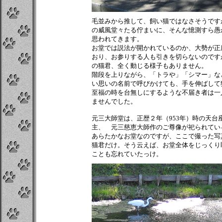
毛並みから推して、飼い猫ではなさそうです
の威風堂々たる佇まいに、そんな憶測すら愚
思われてきます。
お堂では説法が開かれているのか、大勢が正
おり、お参りする人も引きを切らないのです
の猫君、全く動じる様子もありません。
階段を上りながら、「トラや」「シマー」な
い思いの名前で呼びかけても、手を伸ばして
至福の時を台無しにするような不届き者は一
ませんでした。
元三大師堂は、正歴２年（953年）時の天台
主、 元三慈恵大師作のご尊像が祀られてい
あらたかなお堂なのですが、ここで撮った写
猫君だけ。そう云えば、お堂全体をじっくり
ことも忘れていたっけ。